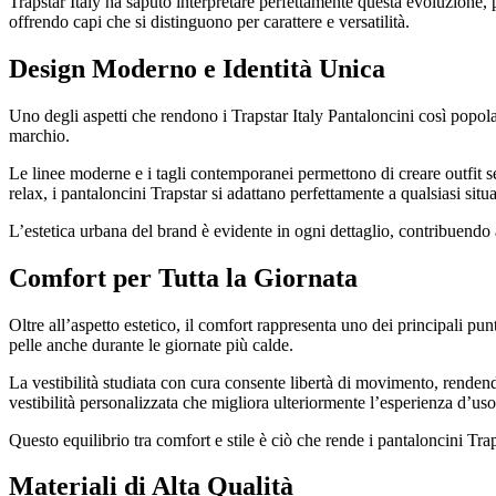
Trapstar Italy ha saputo interpretare perfettamente questa evoluzione,
offrendo capi che si distinguono per carattere e versatilità.
Design Moderno e Identità Unica
Uno degli aspetti che rendono i Trapstar Italy Pantaloncini così popolari
marchio.
Le linee moderne e i tagli contemporanei permettono di creare outfit sem
relax, i pantaloncini Trapstar si adattano perfettamente a qualsiasi situ
L’estetica urbana del brand è evidente in ogni dettaglio, contribuendo 
Comfort per Tutta la Giornata
Oltre all’aspetto estetico, il comfort rappresenta uno dei principali pun
pelle anche durante le giornate più calde.
La vestibilità studiata con cura consente libertà di movimento, rendendo i
vestibilità personalizzata che migliora ulteriormente l’esperienza d’uso
Questo equilibrio tra comfort e stile è ciò che rende i pantaloncini Tra
Materiali di Alta Qualità