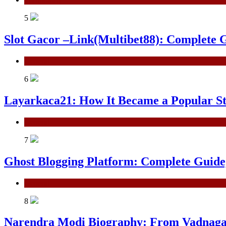
5
Slot Gacor –Link(Multibet88): Complete G
General
6
Layarkaca21: How It Became a Popular S
General
7
Ghost Blogging Platform: Complete Guide, 
General
8
Narendra Modi Biography: From Vadnagar 