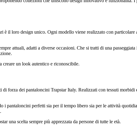
 proponendo collezioni che uniscono design innovativo e funzionalità. I 
 è il loro design unico. Ogni modello viene realizzato con particolare att
pre attuali, adatti a diverse occasioni. Che si tratti di una passeggiata i
azione.
a creare un look autentico e riconoscibile.
ti di forza dei pantaloncini Trapstar Italy. Realizzati con tessuti morbidi
 pantaloncini perfetti sia per il tempo libero sia per le attività quotidian
.
pstar una scelta sempre più apprezzata da persone di tutte le età.