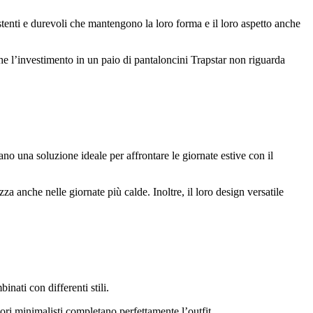
istenti e durevoli che mantengono la loro forma e il loro aspetto anche
e l’investimento in un paio di pantaloncini Trapstar non riguarda
ano una soluzione ideale per affrontare le giornate estive con il
zza anche nelle giornate più calde. Inoltre, il loro design versatile
nati con differenti stili.
ori minimalisti completano perfettamente l’outfit.