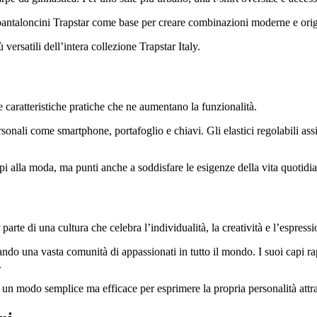
 pantaloncini Trapstar come base per creare combinazioni moderne e orig
versatili dell’intera collezione Trapstar Italy.
e caratteristiche pratiche che ne aumentano la funzionalità.
ali come smartphone, portafoglio e chiavi. Gli elastici regolabili assic
api alla moda, ma punti anche a soddisfare le esigenze della vita quotidi
parte di una cultura che celebra l’individualità, la creatività e l’espress
ando una vasta comunità di appassionati in tutto il mondo. I suoi capi r
.
o un modo semplice ma efficace per esprimere la propria personalità attr