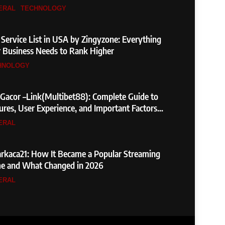
ERAL
TECHNOLOGY
6
Service in USA Zingyzon: Complete Guide
Service List in USA by Zingyzone: Everything
ing a Powerful eCommerce Store
 Business Needs to Rank Higher
HNOLOGY
TECHNOLOGY
7
ice List in USA by Zingyzone: Everything
 Gacor –Link(Multibet88): Complete Guide to
iness Needs to Rank Higher
ures, User Experience, and Important Factors
re Choosing
LOGY
ERAL
8
or –Link(Multibet88): Complete Guide to
rkaca21: How It Became a Popular Streaming
, User Experience, and Important Factors
e and What Changed in 2026
hoosing
ERAL
t Blogging Platform: Complete Guide,
ures, Pricing, SEO, Alternatives, and Is It Worth