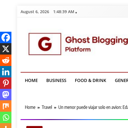
Skip
August 6, 2026
1:48:40 AM
to
content
Ghost Bloggin
HOME
BUSINESS
FOOD & DRINK
GENE
Home
Travel
Un menor puede viajar solo en avion: E