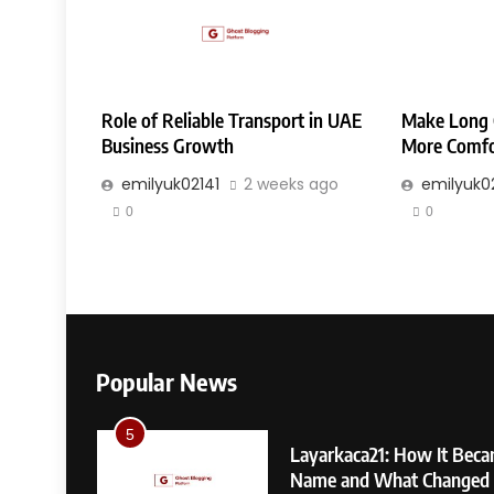
Role of Reliable Transport in UAE
Make Long 
Business Growth
More Comfo
emilyuk02141
2 weeks ago
emilyuk0
0
0
Popular News
5
Family,
Layarkaca21: How It Beca
Name and What Changed 