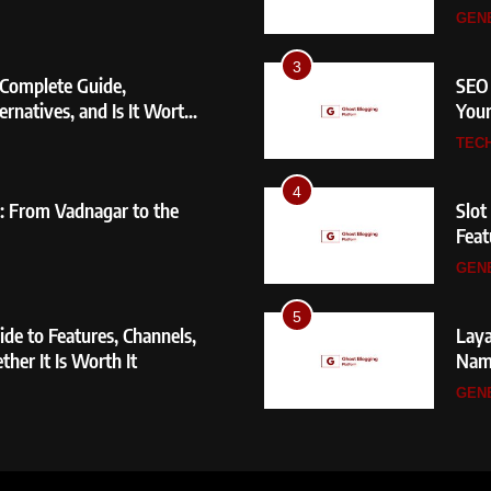
GENERAL
GEN
2
3
 Complete Guide,
Magento 
SEO 
ernatives, and Is It Worth
to Build
Your
GENERAL
TEC
3
4
: From Vadnagar to the
SEO Serv
Slot
Your Bus
Feat
Befo
TECHNO
GEN
4
5
de to Features, Channels,
Slot Gac
Laya
ther It Is Worth It
Features
Nam
Before C
GENERAL
GEN
6
Ghos
Feat