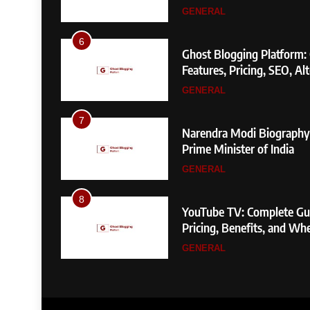
GENERAL
6
te Guide
Ghost Blogging Platform:
Features, Pricing, SEO, Alt
Choosing?
GENERAL
7
rything
Narendra Modi Biography
Prime Minister of India
GENERAL
8
ide to
YouTube TV: Complete Gui
actors
Pricing, Benefits, and Whe
GENERAL