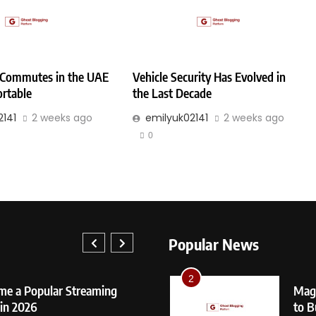
Cho
GEN
7
Nare
Prim
Commutes in the UAE
Vehicle Security Has Evolved in
GEN
rtable
the Last Decade
2141
2 weeks ago
emilyuk02141
2 weeks ago
8
YouT
0
Pric
GEN
1
Sydn
Bod
Popular News
GEN
1
2
me a Popular Streaming
Sydney S
Mage
in 2026
Body Me
to B