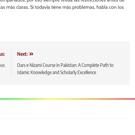
cosas más claras. Si todavía tiene más problemas, habla con los
us:
Next:
ous
Dars e Nizami Course in Pakistan: A Complete Path to
Islamic Knowledge and Scholarly Excellence
5
Laya
Nam
GEN
6
Ghos
Feat